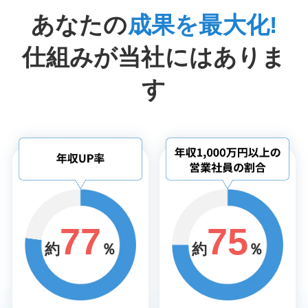
あなたの
成果を最大化!
仕組みが当社にはありま
す
77
75
約
％
約
％