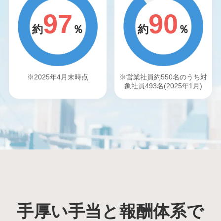
97
90
約
％
約
％
※2025年4月末時点
※営業社員約550名のうち対
象社員493名(2025年1月)
手厚い手当と報酬体系で