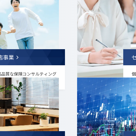
.
店事業
高品質な保険コンサルティング
展開しています。
す
.