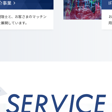
介事業
I
税理士と、お客さまのマッチン
お
を展開しています。
用